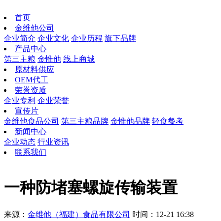
首页
金维他公司
企业简介
企业文化
企业历程
旗下品牌
产品中心
第三主粮
金惟他
线上商城
原材料供应
OEM代工
荣誉资质
企业专利
企业荣誉
宣传片
金维他食品公司
第三主粮品牌
金惟他品牌
轻食餐考
新闻中心
企业动态
行业资讯
联系我们
一种防堵塞螺旋传输装置
来源：
金维他（福建）食品有限公司
时间：12-21 16:38