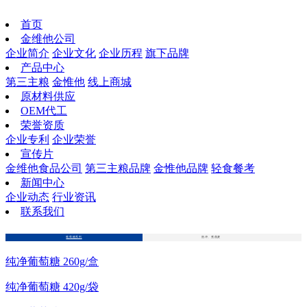
首页
金维他公司
企业简介
企业文化
企业历程
旗下品牌
产品中心
第三主粮
金惟他
线上商城
原材料供应
OEM代工
荣誉资质
企业专利
企业荣誉
宣传片
金维他食品公司
第三主粮品牌
金惟他品牌
轻食餐考
新闻中心
企业动态
行业资讯
联系我们
葡萄糖系列
热冲、煮燕麦
纯净葡萄糖 260g/盒
纯净葡萄糖 420g/袋